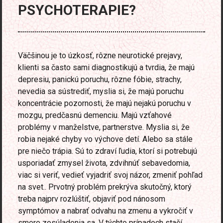
PSYCHOTERAPIE?
Väčšinou je to úzkosť, rôzne neurotické prejavy,
klienti sa často sami diagnostikujú a tvrdia, že majú
depresiu, panickú poruchu, rôzne fóbie, strachy,
nevedia sa sústrediť, myslia si, že majú poruchu
koncentrácie pozornosti, že majú nejakú poruchu v
mozgu, predčasnú demenciu. Majú vzťahové
problémy v manželstve, partnerstve. Myslia si, že
robia nejaké chyby vo výchove detí. Alebo sa stále
pre niečo trápia. Sú to zdraví ľudia, ktorí si potrebujú
usporiadať zmysel života, zdvihnúť sebavedomia,
viac si veriť, vedieť vyjadriť svoj názor, zmeniť pohľad
na svet.. Prvotný problém prekrýva skutočný, ktorý
treba najprv rozlúštiť, objaviť pod nánosom
symptómov a nabrať odvahu na zmenu a vykročiť v
smere zosúladenia sa. V týchto prípadoch stačí