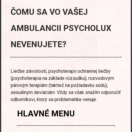
ČOMU SA VO VAŠEJ
AMBULANCII PSYCHOLUX
NEVENUJETE?
Liečbe závislostí, psychoterapii ochrannej liečby
(psychoterapia na základe rozsudku), rozvodovým
párovým terapiám (taktiež na požiadavku súdu),
sexuálnym deviáciám. Vždy sa však snažím odporučiť
odborníkovi, ktorý sa problematike venuje.
HLAVNÉ
MENU