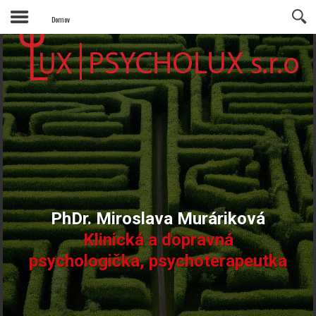
Domov
PhDr. Miroslava Muráriková
Klinická a dopravná
psychologička, psychoterapeutka