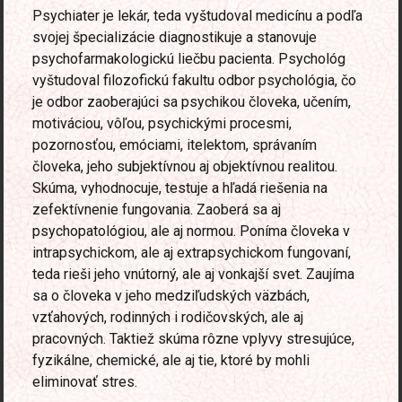
Psychiater je lekár, teda vyštudoval medicínu a podľa
svojej špecializácie diagnostikuje a stanovuje
psychofarmakologickú liečbu pacienta. Psychológ
vyštudoval filozofickú fakultu odbor psychológia, čo
je odbor zaoberajúci sa psychikou človeka, učením,
motiváciou, vôľou, psychickými procesmi,
pozornosťou, emóciami, itelektom, správaním
človeka, jeho subjektívnou aj objektívnou realitou.
Skúma, vyhodnocuje, testuje a hľadá riešenia na
zefektívnenie fungovania. Zaoberá sa aj
psychopatológiou, ale aj normou. Poníma človeka v
intrapsychickom, ale aj extrapsychickom fungovaní,
teda rieši jeho vnútorný, ale aj vonkajší svet. Zaujíma
sa o človeka v jeho medziľudských väzbách,
vzťahových, rodinných i rodičovských, ale aj
pracovných. Taktiež skúma rôzne vplyvy stresujúce,
fyzikálne, chemické, ale aj tie, ktoré by mohli
eliminovať stres.