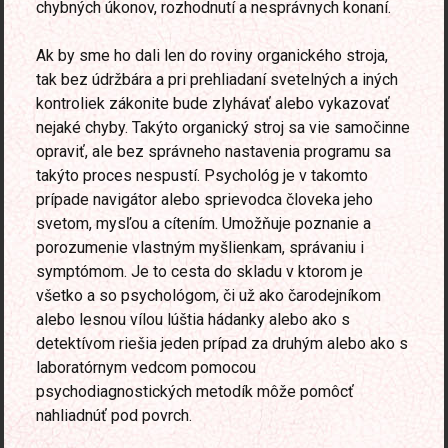
chybných úkonov, rozhodnutí a nesprávnych konaní.
Ak by sme ho dali len do roviny organického stroja,
tak bez údržbára a pri prehliadaní svetelných a iných
kontroliek zákonite bude zlyhávať alebo vykazovať
nejaké chyby. Takýto organický stroj sa vie samočinne
opraviť, ale bez správneho nastavenia programu sa
takýto proces nespustí. Psychológ je v takomto
prípade navigátor alebo sprievodca človeka jeho
svetom, mysľou a cítením. Umožňuje poznanie a
porozumenie vlastným myšlienkam, správaniu i
symptómom. Je to cesta do skladu v ktorom je
všetko a so psychológom, či už ako čarodejníkom
alebo lesnou vílou lúštia hádanky alebo ako s
detektívom riešia jeden prípad za druhým alebo ako s
laboratórnym vedcom pomocou
psychodiagnostických metodík môže pomôcť
nahliadnúť pod povrch.