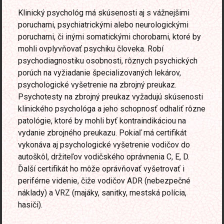
Klinický psychológ má skúsenosti aj s vážnejšimi
poruchami, psychiatrickými alebo neurologickými
poruchami, či inými somatickými chorobami, ktoré by
mohli ovplyvňovať psychiku človeka. Robí
psychodiagnostiku osobnosti, rôznych psychických
porúch na vyžiadanie špecializovaných lekárov,
psychologické vyšetrenie na zbrojný preukaz.
Psychotesty na zbrojný preukaz vyžadujú skúsenosti
klinického psychológa a jeho schopnosť odhaliť rôzne
patológie, ktoré by mohli byť kontraindikáciou na
vydanie zbrojného preukazu. Pokiaľ má certifikát
vykonáva aj psychologické vyšetrenie vodičov do
autoškôl, držiteľov vodičského oprávnenia C, E, D.
Ďalší certifikát ho môže oprávňovať vyšetrovať i
periférne videnie, čiže vodičov ADR (nebezpečné
náklady) a VRZ (majáky, sanitky, mestská polícia,
hasiči).