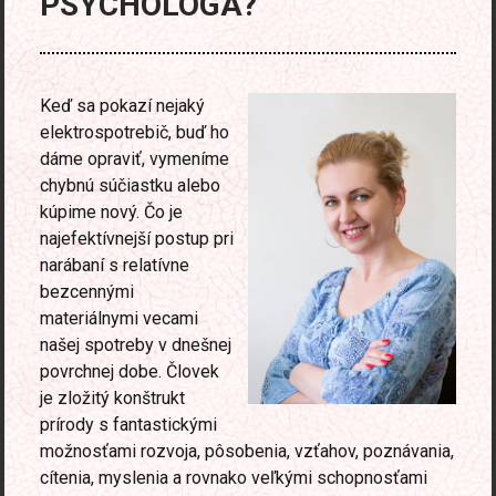
PSYCHOLÓGA?
Keď sa pokazí nejaký
elektrospotrebič, buď ho
dáme opraviť, vymeníme
chybnú súčiastku alebo
kúpime nový. Čo je
najefektívnejší postup pri
narábaní s relatívne
bezcennými
materiálnymi vecami
našej spotreby v dnešnej
povrchnej dobe. Človek
je zložitý konštrukt
prírody s fantastickými
možnosťami rozvoja, pôsobenia, vzťahov, poznávania,
cítenia, myslenia a rovnako veľkými schopnosťami