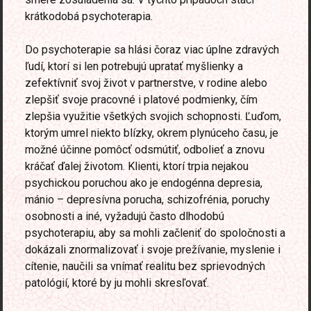
krátkodobá psychoterapia.
Do psychoterapie sa hlási čoraz viac úplne zdravých
ľudí, ktorí si len potrebujú upratať myšlienky a
zefektívniť svoj život v partnerstve, v rodine alebo
zlepšiť svoje pracovné i platové podmienky, čím
zlepšia využitie všetkých svojich schopnosti. Ľuďom,
ktorým umrel niekto blízky, okrem plynúceho času, je
možné účinne pomôcť odsmútiť, odbolieť a znovu
kráčať ďalej životom. Klienti, ktorí trpia nejakou
psychickou poruchou ako je endogénna depresia,
mánio – depresívna porucha, schizofrénia, poruchy
osobnosti a iné, vyžadujú často dlhodobú
psychoterapiu, aby sa mohli začleniť do spoločnosti a
dokázali znormalizovať i svoje prežívanie, myslenie i
cítenie, naučili sa vnímať realitu bez sprievodných
patológií, ktoré by ju mohli skresľovať.