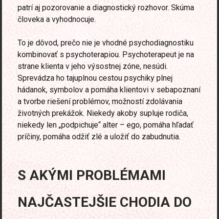
patrí aj pozorovanie a diagnostický rozhovor. Skúma
človeka a vyhodnocuje.
To je dôvod, prečo nie je vhodné psychodiagnostiku
kombinovať s psychoterapiou. Psychoterapeut je na
strane klienta v jeho výsostnej zóne, nesúdi.
Sprevádza ho tajuplnou cestou psychiky plnej
hádanok, symbolov a pomáha klientovi v sebapoznaní
a tvorbe riešení problémov, možností zdolávania
životných prekážok. Niekedy akoby supluje rodiča,
niekedy len „podpichuje“ alter – ego, pomáha hľadať
príčiny, pomáha odžiť zlé a uložiť do zabudnutia.
S AKÝMI PROBLÉMAMI
NAJČASTEJŠIE CHODIA DO