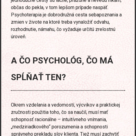
jednoduché cesty sú lacné, prázdne a nevedú nikam,
občas do pekla, v tom lepšom prípade naspäť.
Psychoterapia je dobrodružná cesta sebapoznania a
zmien v živote na ktoré treba vynaložiť odvahu,
rozhodnutie, námahu, čo vyžaduje určitú zrelostnú
úroveň.
A ČO PSYCHOLÓG, ČO MÁ
SPĹŇAŤ TEN?
Okrem vzdelania a vedomostí, výcvikov a praktickej
zručnosti použitia toho, čo sa naučil, musí mať
schopnosť racionálne – intuitívneho vnímania,
„medziriadkového“ porozumenia a schopnosti
správneho prekladu slov klienta. Tiež musí zachytiť