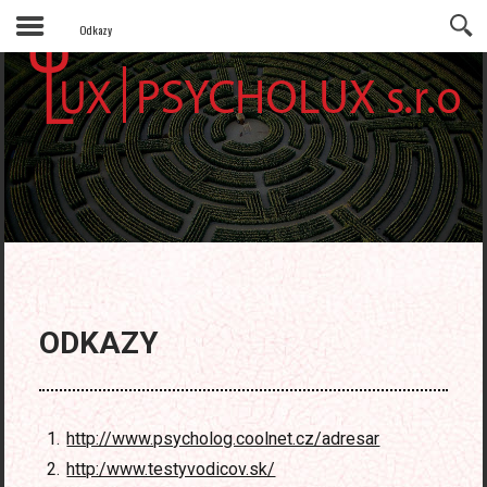
Odkazy
ODKAZY
http://www.psycholog.coolnet.cz/adresar
http:/www.testyvodicov.sk/